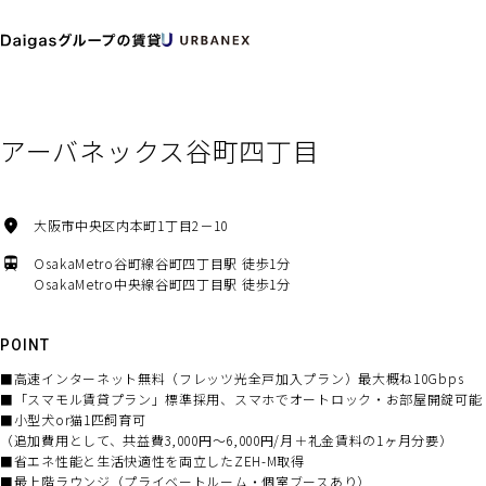
TOP
物件一覧
空室を探す
アーバネックス谷町四丁目
大阪市中央区内本町1丁目2－10
OsakaMetro谷町線谷町四丁目駅 徒歩1分
OsakaMetro中央線谷町四丁目駅 徒歩1分
POINT
■高速インターネット無料（フレッツ光全戸加入プラン）最大概ね10Gbps
■「スマモル賃貸プラン」標準採用、スマホでオートロック・お部屋開錠可能
■小型犬or猫1匹飼育可
（追加費用として、共益費3,000円～6,000円/月＋礼金賃料の1ヶ月分要）
■省エネ性能と生活快適性を両立したZEH-M取得
■最上階ラウンジ（プライベートルーム・個室ブースあり）