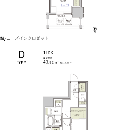
#シューズインクロゼット
D
1LDK
専有面積
type
43
2
.82m
（約13.25坪）