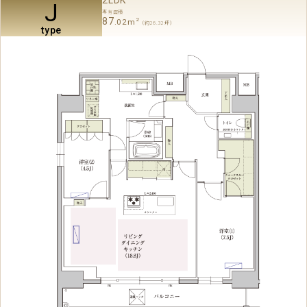
J
専有面積
87
2
.02m
（約26.32坪）
type