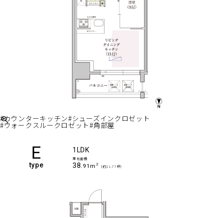
#カウンターキッチン
#シューズインクロゼット
#ウォークスルークロゼット
#角部屋
E
1LDK
専有面積
type
38
2
.91m
（約11.77坪）