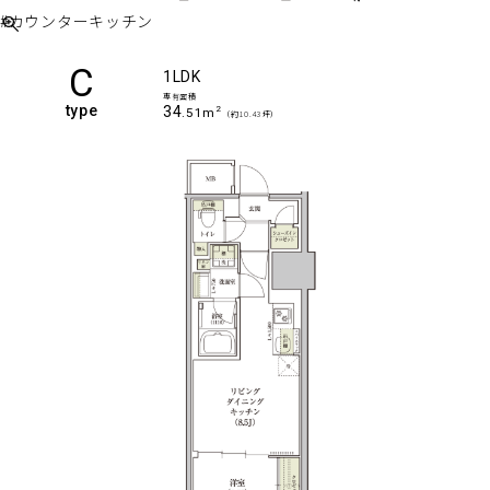
#カウンターキッチン
C
1LDK
専有面積
type
34
2
.51m
（約10.43坪）