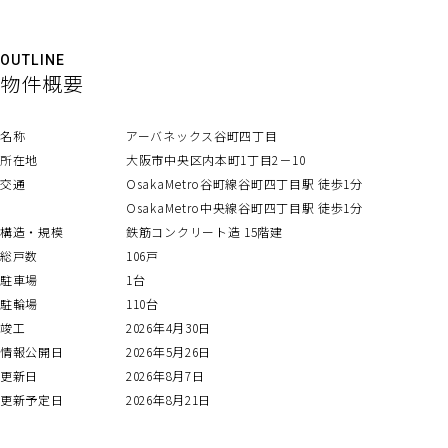
OUTLINE
物件概要
名称
アーバネックス谷町四丁目
所在地
大阪市中央区内本町1丁目2－10
交通
OsakaMetro谷町線谷町四丁目駅 徒歩1分
OsakaMetro中央線谷町四丁目駅 徒歩1分
構造・規模
鉄筋コンクリート造 15階建
総戸数
106戸
駐車場
1台
駐輪場
110台
竣工
2026年4月30日
情報公開日
2026年5月26日
更新日
2026年8月7日
更新予定日
2026年8月21日