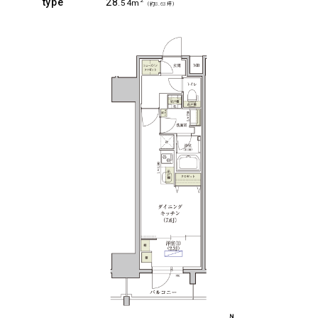
type
28
2
.54m
（約8.63坪）