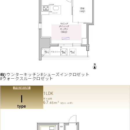
#カウンターキッチン
#シューズインクロゼット
#ウォークスルークロゼット
1LDK
I
専有面積
67
2
.45m
（約20.40坪）
type