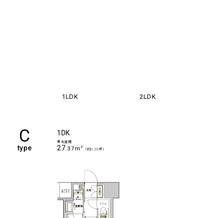
1LDK
2LDK
C
1DK
専有面積
type
27
2
.37m
（約8.28坪）