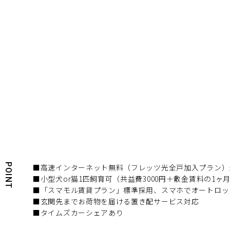
POINT
■高速インターネット無料（フレッツ光全戸加入プラン）最大
■小型犬or猫1匹飼育可（共益費3000円＋敷金賃料の1ヶ
■「スマモル賃貸プラン」標準採用、スマホでオートロッ
■玄関先までお荷物を届ける置き配サービス対応
■タイムズカーシェアあり