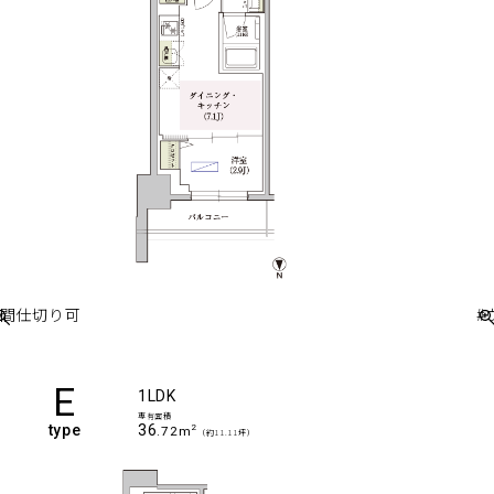
#間仕切り可
#
E
1LDK
専有面積
type
36
2
.72m
（約11.11坪）