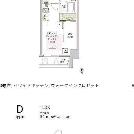
#角住戸
#ワイドキッチン
#ウォークインクロゼット
D
1LDK
専有面積
type
34
2
.83m
（約10.54坪）