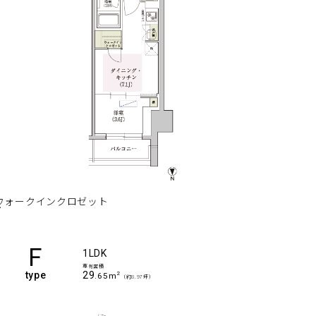
ウォークインクロゼット
F
1LDK
専有面積
type
29
2
.65m
（約8.97坪）