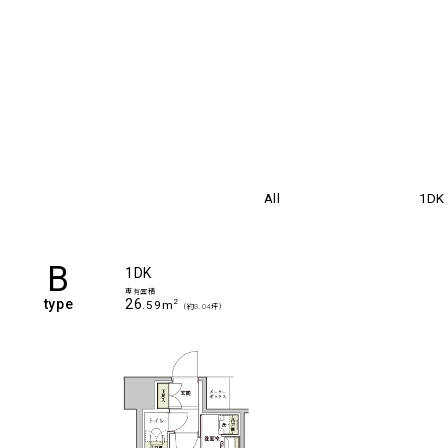
All
1DK
B
1DK
専有面積
type
26
2
.59m
（約8.04坪）