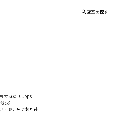
空室を探す
TOP
物件一覧
空室を探す
概ね10Gbps
月分要）
ク・お部屋開錠可能