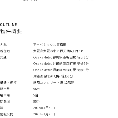
OUTLINE
物件概要
名称
アーバネックス東梅田
所在地
大阪府大阪市北区西天満6丁目6-8
交通
OsakaMetro谷町線東梅田駅 徒歩8分
OsakaMetro谷町線南森町駅 徒歩8分
OsakaMetro堺筋線南森町駅 徒歩8分
JR東西線北新地駅 徒歩9分
構造・規模
鉄筋コンクリート造 12階建
総戸数
56戸
駐車場
5台
駐輪場
55台
竣工
2026年1月30日
情報公開日
2026年1月23日