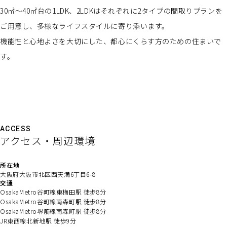
30㎡～40㎡台の1LDK、2LDKはそれぞれに2タイプの間取りプランを
ご用意し、多様なライフスタイルに寄り添います。
機能性と心地よさを大切にした、都心にくらす方のための住まいで
す。
ACCESS
アクセス・周辺環境
所在地
大阪府大阪市北区西天満6丁目6-8
交通
OsakaMetro谷町線東梅田駅 徒歩8分
OsakaMetro谷町線南森町駅 徒歩8分
OsakaMetro堺筋線南森町駅 徒歩8分
JR東西線北新地駅 徒歩9分