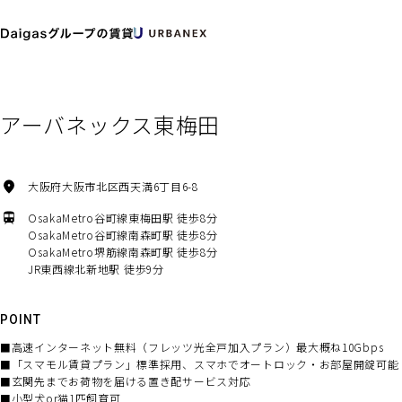
TOP
物件一覧
空室を探す
アーバネックス東梅田
大阪府大阪市北区西天満6丁目6-8
OsakaMetro谷町線東梅田駅 徒歩8分
OsakaMetro谷町線南森町駅 徒歩8分
OsakaMetro堺筋線南森町駅 徒歩8分
JR東西線北新地駅 徒歩9分
POINT
■高速インターネット無料（フレッツ光全戸加入プラン）最大概ね10Gbps
■「スマモル賃貸プラン」標準採用、スマホでオートロック・お部屋開錠可能
■玄関先までお荷物を届ける置き配サービス対応
■小型犬or猫1匹飼育可