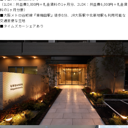
（1LDK：共益費3,000円＋礼金賃料の1ヶ月分、2LDK：共益費6,000円＋礼金賃
料の1ヶ月分要）
■大阪メトロ谷町線『東梅田駅』徒歩8分、JR大阪駅や北新地駅も利用可能な
交通至便な立地
■タイムズカーシェアあり