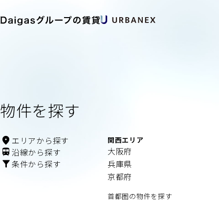
物件を探す
ＪＲ東海道本線
賃料
エリア
から探す
関西エリア
大阪
大阪府
沿線
から探す
管理費/共益費含む
条件
から探す
兵庫県
京都府
この沿線から探す
首都圏の物件を探す
この条件で探す