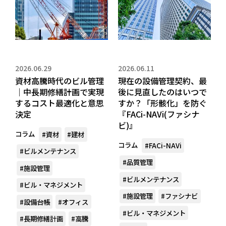
2026.06.29
2026.06.11
資材高騰時代のビル管理
現在の設備管理契約、最
｜中長期修繕計画で実現
後に見直したのはいつで
するコスト最適化と意思
すか？「形骸化」を防ぐ
決定
『FACi-NAVi(ファシナ
ビ)』
コラム
#資材
#建材
コラム
#FACi-NAVi
#ビルメンテナンス
#品質管理
#施設管理
#ビルメンテナンス
#ビル・マネジメント
#施設管理
#ファシナビ
#設備台帳
#オフィス
#ビル・マネジメント
#長期修繕計画
#高騰