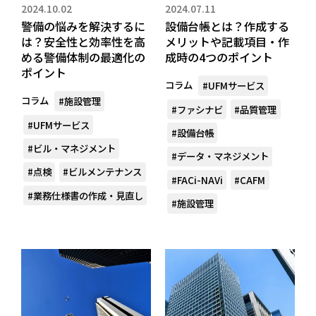
2024.10.02
2024.07.11
警備の悩みを解決するに
設備台帳とは？作成する
は？安全性と効率性を高
メリットや記載項目・作
める警備体制の最適化の
成時の4つのポイント
ポイント
コラム
#UFMサービス
コラム
#施設管理
#ファシナビ
#品質管理
#UFMサービス
#設備台帳
#ビル・マネジメント
#データ・マネジメント
#点検
#ビルメンテナンス
#FACi-NAVi
#CAFM
#業務仕様書の作成・見直し
#施設管理