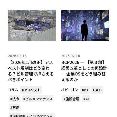
2026.03.16
2026.02.18
【2026年1月改正】アス
BCP2026 ― 【第３部】
ベスト規制はどう変わ
経営改革としての再設計
る？ビル管理で押さえる
― 企業OSをどう組み替
べきポイント
えるのか
コラム
オピニオン
#アスベスト
#DX
#BCP
#法令
#ビルメンテナンス
#施設管理
#AI
#石綿
#現状調査・インスペクショ