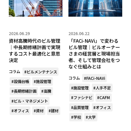
2026.06.29
2026.06.22
資材高騰時代のビル管理
「FACi-NAVi」で変わる
｜中長期修繕計画で実現
ビル管理｜ビルオーナー
するコスト最適化と意思
さまの経営層と現場担当
決定
者、そして管理会社をつ
なぐ仕組みとは
コラム
#ビルメンテナンス
コラム
#FACi-NAVi
#設備台帳
#施設管理
#施設管理
#人手不足
#長期修繕計画
#高騰
#ファシナビ
#CAFM
#ビル・マネジメント
#品質管理
#オフィス
#オフィス
#資材
#建材
#学校
#大学