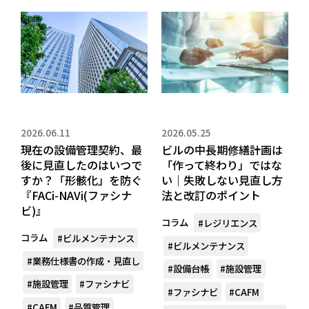
2026.06.11
2026.05.25
現在の設備管理契約、最
ビルの中長期修繕計画は
後に見直したのはいつで
「作って終わり」ではな
すか？「形骸化」を防ぐ
い｜失敗しない見直し方
『FACi-NAVi(ファシナ
法と改訂のポイント
ビ)』
コラム
#レジリエンス
コラム
#ビルメンテナンス
#ビルメンテナンス
#業務仕様書の作成・見直し
#設備台帳
#施設管理
#施設管理
#ファシナビ
#ファシナビ
#CAFM
#CAFM
#品質管理