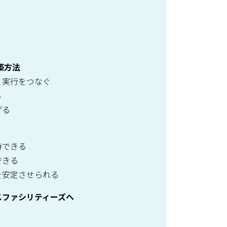
築方法
と実行をつなぐ
る
げる
持できる
できる
を安定させられる
ガスファシリティーズへ