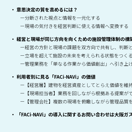
意思決定の質を高めるには？
分断された視点と情報を一元化する
現場の気付きを経営判断に使える情報へ変換する
経営と現場が同じ方向を向くための施設管理体制の構
経営の方針と現場の課題を双方向で共有し、判断
立場を超えて施設の未来を考えられる状態をつく
管理業務を「単なる作業から価値創出」へ引き上
利用者別に見る「FACi-NAVi」の価値
【経営層】建物を経営資産としてとらえ価値を維
【現場担当者】業務を回しながら根拠ある提案が
【管理会社】複数の現場を俯瞰しながら管理品質
「FACi-NAVi」の導入に関するお問い合わせは大阪