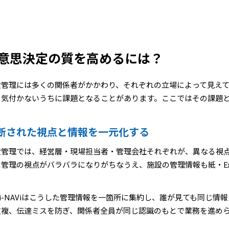
意思決定の質を高めるには？
設管理には多くの関係者がかかわり、それぞれの立場によって見え
、気付かないうちに課題となることがあります。ここではその課題
断された視点と情報を一元化する
設管理では、経営層・現場担当者・管理会社それぞれが、異なる視
に管理の視点がバラバラになりがちなうえ、施設の管理情報も紙・Ex
Ci-NAViはこうした管理情報を一箇所に集約し、誰が見ても同じ
重複、伝達ミスを防ぎ、関係者全員が同じ認識のもとで業務を進め