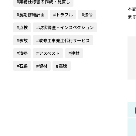
#業務仕様書の作成・見直し
本記
#長期修繕計画
#トラブル
#法令
ま
#点検
#現状調査・インスペクション
#事故
#改修工事発注代行サービス
#清掃
#アスベスト
#建材
#石綿
#資材
#高騰