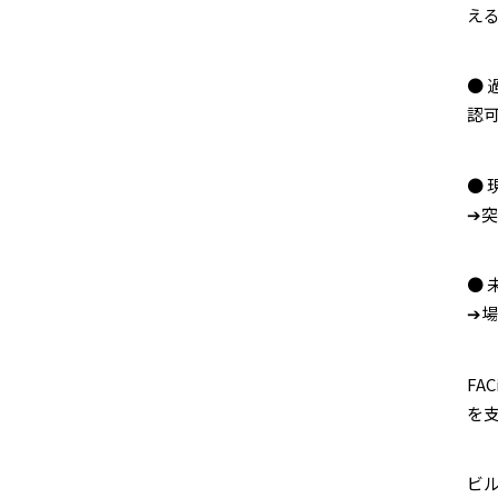
え
●
認
●
➔
●
➔
FA
を
ビ