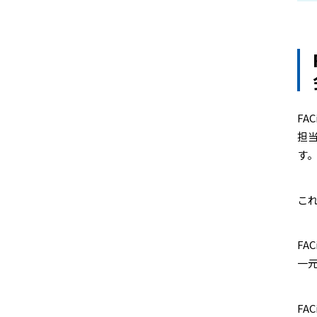
FA
担
す
こ
FA
一
FA