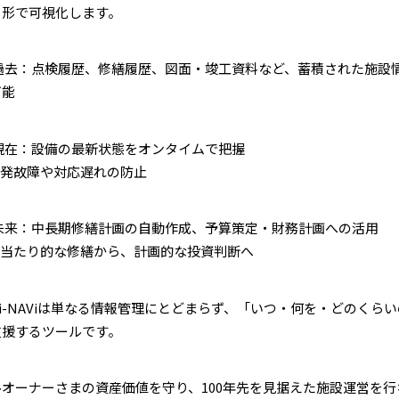
る形で可視化します。
 過去：点検履歴、修繕履歴、図面・竣工資料など、蓄積された施設
可能
 現在：設備の最新状態をオンタイムで把握
突発故障や対応遅れの防止
 未来：中長期修繕計画の自動作成、予算策定・財務計画への活用
場当たり的な修繕から、計画的な投資判断へ
Ci-NAViは単なる情報管理にとどまらず、「いつ・何を・どのく
支援するツールです。
ルオーナーさまの資産価値を守り、100年先を見据えた施設運営を