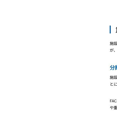
施
が
分
施
と
FA
や