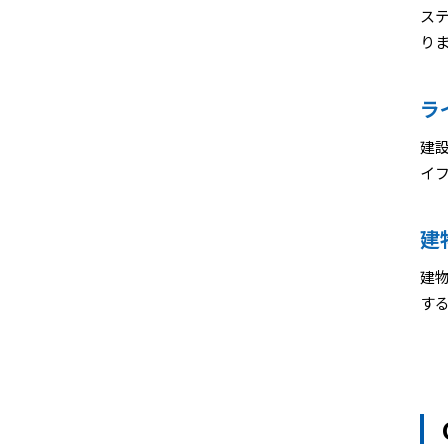
ス
り
ラ
建
イ
建
建
す