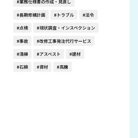
#業務仕様書の作成・見直し
#長期修繕計画
#トラブル
#法令
#点検
#現状調査・インスペクション
#事故
#改修工事発注代行サービス
#清掃
#アスベスト
#建材
#石綿
#資材
#高騰