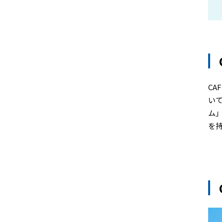
CA
い
ム
を