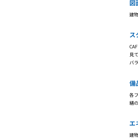
図
建
ス
C
見
バ
備
各
繕
エ
建